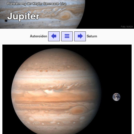
Planetenweg der Kepler Sternwarte Linz
Jupiter
Foto: NASA
Asteroiden
Saturn