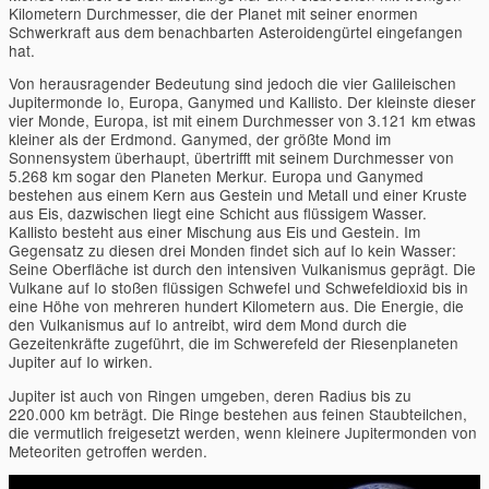
Kilometern Durchmesser, die der Planet mit seiner enormen
Schwerkraft aus dem benachbarten Asteroidengürtel eingefangen
hat.
Von herausragender Bedeutung sind jedoch die vier Galileischen
Jupitermonde Io, Europa, Ganymed und Kallisto. Der kleinste dieser
vier Monde, Europa, ist mit einem Durchmesser von 3.121 km etwas
kleiner als der Erdmond. Ganymed, der größte Mond im
Sonnensystem überhaupt, übertrifft mit seinem Durchmesser von
5.268 km sogar den Planeten Merkur. Europa und Ganymed
bestehen aus einem Kern aus Gestein und Metall und einer Kruste
aus Eis, dazwischen liegt eine Schicht aus flüssigem Wasser.
Kallisto besteht aus einer Mischung aus Eis und Gestein. Im
Gegensatz zu diesen drei Monden findet sich auf Io kein Wasser:
Seine Oberfläche ist durch den intensiven Vulkanismus geprägt. Die
Vulkane auf Io stoßen flüssigen Schwefel und Schwefeldioxid bis in
eine Höhe von mehreren hundert Kilometern aus. Die Energie, die
den Vulkanismus auf Io antreibt, wird dem Mond durch die
Gezeitenkräfte zugeführt, die im Schwerefeld der Riesenplaneten
Jupiter auf Io wirken.
Jupiter ist auch von Ringen umgeben, deren Radius bis zu
220.000 km beträgt. Die Ringe bestehen aus feinen Staubteilchen,
die vermutlich freigesetzt werden, wenn kleinere Jupitermonden von
Meteoriten getroffen werden.