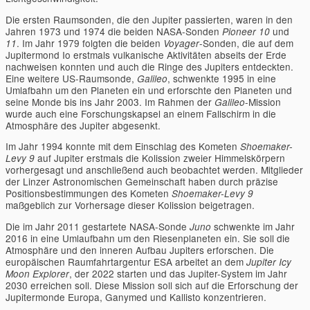
Die ersten Raumsonden, die den Jupiter passierten, waren in den
Jahren 1973 und 1974 die beiden NASA-Sonden
und
Pioneer 10
. Im Jahr 1979 folgten die beiden
-Sonden, die auf dem
11
Voyager
Jupitermond Io erstmals vulkanische Aktivitäten abseits der Erde
nachweisen konnten und auch die Ringe des Jupiters entdeckten.
Eine weitere US-Raumsonde,
, schwenkte 1995 in eine
Galileo
Umlafbahn um den Planeten ein und erforschte den Planeten und
seine Monde bis ins Jahr 2003. Im Rahmen der
-Mission
Galileo
wurde auch eine Forschungskapsel an einem Fallschirm in die
Atmosphäre des Jupiter abgesenkt.
Im Jahr 1994 konnte mit dem Einschlag des Kometen
Shoemaker-
auf Jupiter erstmals die Kolission zweier Himmelskörpern
Levy 9
vorhergesagt und anschließend auch beobachtet werden. Mitglieder
der Linzer Astronomischen Gemeinschaft haben durch präzise
Positionsbestimmungen des Kometen
Shoemaker-Levy 9
maßgeblich zur Vorhersage dieser Kolission beigetragen.
Die im Jahr 2011 gestartete NASA-Sonde
schwenkte im Jahr
Juno
2016 in eine Umlaufbahn um den Riesenplaneten ein. Sie soll die
Atmosphäre und den inneren Aufbau Jupiters erforschen. Die
europäischen Raumfahrtargentur ESA arbeitet an dem
Jupiter Icy
, der 2022 starten und das Jupiter-System im Jahr
Moon Explorer
2030 erreichen soll. Diese Mission soll sich auf die Erforschung der
Jupitermonde Europa, Ganymed und Kallisto konzentrieren.