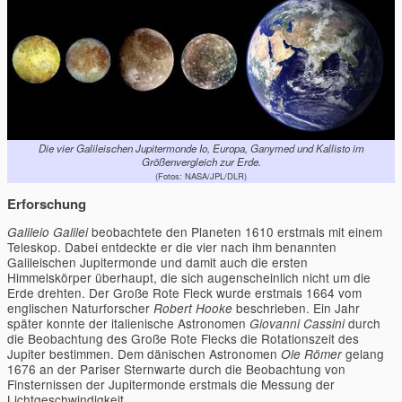
Die vier Galileischen Jupitermonde Io, Europa, Ganymed und Kallisto im
Größenvergleich zur Erde.
(Fotos: NASA/JPL/DLR)
Erforschung
beobachtete den Planeten 1610 erstmals mit einem
Galileio Galilei
Teleskop. Dabei entdeckte er die vier nach ihm benannten
Galileischen Jupitermonde und damit auch die ersten
Himmelskörper überhaupt, die sich augenscheinlich nicht um die
Erde drehten. Der Große Rote Fleck wurde erstmals 1664 vom
englischen Naturforscher
beschrieben. Ein Jahr
Robert Hooke
später konnte der italienische Astronomen
durch
Giovanni Cassini
die Beobachtung des Große Rote Flecks die Rotationszeit des
Jupiter bestimmen. Dem dänischen Astronomen
gelang
Ole Römer
1676 an der Pariser Sternwarte durch die Beobachtung von
Finsternissen der Jupitermonde erstmals die Messung der
Lichtgeschwindigkeit.