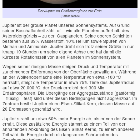
Der Jupiter im Größenvergleich zur Erde.
(Fotos: NASA)
Jupiter ist der größte Planet unseres Sonnensystems. Auf Grund
seiner Beschaffenheit zählt er – wie alle Planeten außerhalb des
Asteroidengürtels – zu den Gasplaneten. Seine oberen Schichten
bestehen aus 89% Wasserstoff, 10% Helium sowie Spuren von
Methan und Ammoniak. Jupiter dreht sich trotz seiner Größe in nur
knapp 10 Stunden um seine eigene Achse und hat damit die
kürzeste Rotationszeit von allen Planeten im Sonnensystem.
Wegen seiner riesigen Masse steigen Druck und Temperatur mit
zunehmender Entfernung von der Oberfläche gewaltig an. Während
an der Wolkenoberfläche eine Temperatur von etwa -100 °C
herrscht, steigt die Temperatur in etwa 75% Tiefe des Jupiterradius
auf etwa 20.000 °C, der Druck erreicht dort 300 Mio.
Erdatmosphären. Die Übergänge der Aggregatzustände (gasförmig
– flüssig – fest) sind unter diesen Bedingungen nicht abgrenzbar. Im
Zentrum besitzt Jupiter einen Eisen-Silikat-Kern, dessen Masse auf
20 Erdmassen geschätzt wird.
Jupiter strahlt um etwa 60% mehr Energie ab, als er von der Sonne
erhält. Diese zusätzliche Energie stammt zu einem Teil von der
anhaltenden Abkühlung des Eisen-Silikat-Kerns, zu einem anderen
Teil wird die Energie durch ein langsames Schrumpfen des
Gasplaneten freigesetzt.